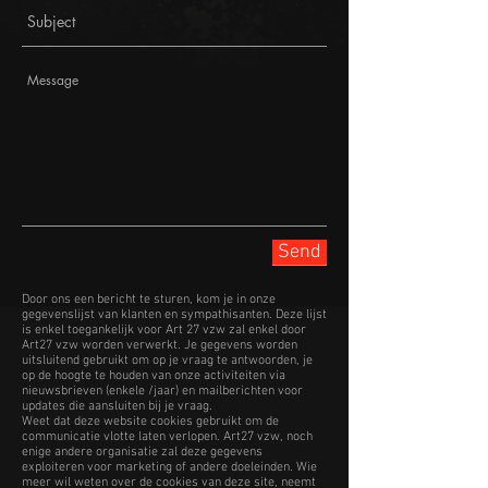
Send
Door ons een bericht te sturen, kom je in onze
gegevenslijst van klanten en sympathisanten. Deze lijst
is enkel toegankelijk voor Art 27 vzw zal enkel door
Art27 vzw worden verwerkt. Je gegevens worden
uitsluitend gebruikt om op je vraag te antwoorden, je
op de hoogte te houden van onze activiteiten via
nieuwsbrieven (enkele /jaar) en mailberichten voor
updates die aansluiten bij je vraag.
Weet dat deze website cookies gebruikt om de
communicatie vlotte laten verlopen. Art27 vzw, noch
enige andere organisatie zal deze gegevens
exploiteren voor marketing of andere doeleinden. Wie
meer wil weten over de cookies van deze site, neemt