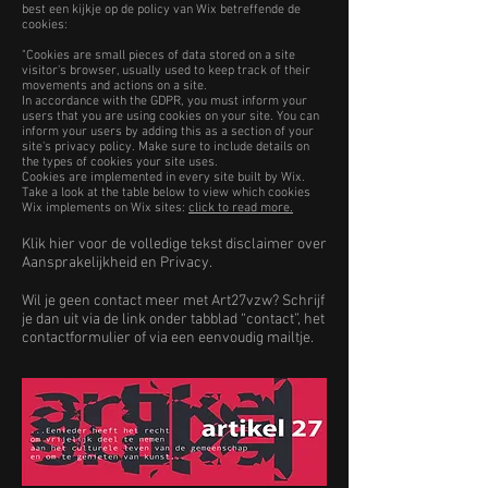
best een kijkje op de policy van Wix betreffende de
cookies:
"
Cookies are small pieces of data stored on a site
visitor's browser, usually used to keep track of their
movements and actions on a site.
In accordance with the GDPR, you must inform your
users that you are using cookies on your site. You can
inform your users by adding this as a section of your
site's privacy policy. Make sure to include details on
the types of cookies your site uses.
Cookies are implemented in every site built by Wix.
Take a look at the table below to view which cookies
Wix implements on Wix sites:
click to read more.
Klik hier voor de volledige tekst disclaimer over
Aansprakelijkheid en Privacy.
Wil je geen contact meer met Art27vzw? Schrijf
je dan uit via de link onder tabblad “contact”, het
contactformulier of via een eenvoudig mailtje.