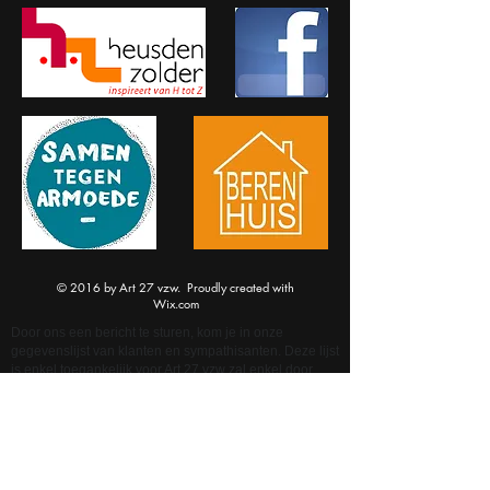
© 2016 by Art 27 vzw. Proudly created with
Wix.com
Door ons een bericht te sturen, kom je in onze
gegevenslijst van klanten en sympathisanten. Deze lijst
is enkel toegankelijk voor Art 27 vzw zal enkel door
Art27 vzw worden verwerkt. Je gegevens worden
uitsluitend gebruikt om op je vraag te antwoorden, je
op de hoogte te houden van onze activiteiten via
nieuwsbrieven (enkele /jaar) en mailberichten voor
updates die aansluiten bij je vraag.
Weet dat deze website cookies gebruikt om de