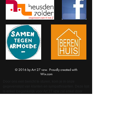
© 2016 by Art 27 vzw. Proudly created with
Wix.com
Door ons een bericht te sturen, kom je in onze
gegevenslijst van klanten en sympathisanten. Deze lijst
is enkel toegankelijk voor Art 27 vzw zal enkel door
Art27 vzw worden verwerkt. Je gegevens worden
uitsluitend gebruikt om op je vraag te antwoorden, je
op de hoogte te houden van onze activiteiten via
nieuwsbrieven (enkele /jaar) en mailberichten voor
updates die aansluiten bij je vraag.
Weet dat deze website cookies gebruikt om de
communicatie vlotte laten verlopen. Art27 vzw, noch
enige andere organisatie zal deze gegevens